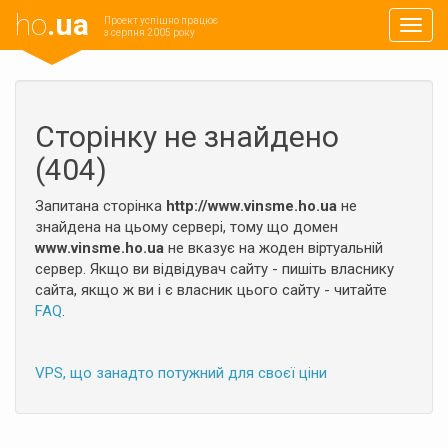
ho
.ua
Проект успішно працює
Навиг
з серпня 2005 року
Сторінку не знайдено
(404)
Запитана сторінка
http://www.vinsme.ho.ua
не
знайдена на цьому сервері, тому що домен
www.vinsme.ho.ua
не вказує на жоден віртуальній
сервер. Якщо ви відвідувач сайту - пишіть власнику
сайта, якщо ж ви і є власник цього сайту - читайте
FAQ
.
VPS, що занадто потужний для своєї ціни